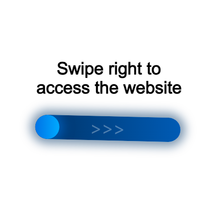
Мы регулярно проводим акции – следите за
предложениями, чтобы заказать установку
еще выгоднее!
Почему выбирают нашу
компанию?
Мы делаем процесс заказа и установки
удобным и надежным:
Гарантия – до 5 лет на оборудование и
работы.
Скорость – монтаж в день обращения
или на следующий.
Поддержка 24/7 – всегда на связи для