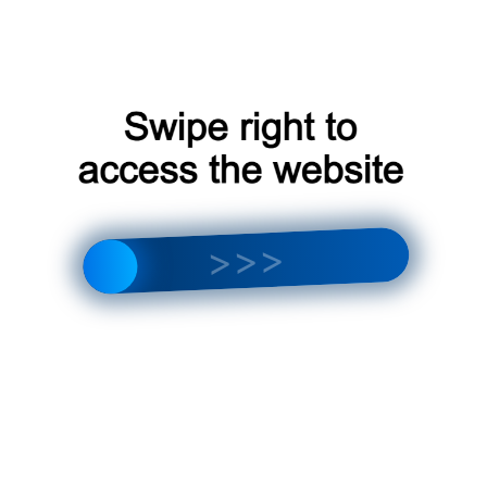
имеет ряд преимуществ, которые делают их
популярным выбором среди потребителей.
Некоторые из этих преимуществ включают:
Экономия энергии
: чиллеры Midea
имеют высокий класс
энергоэффективности, что означает, что
они потребляют меньше электроэнергии
и помогают снизить счета за
коммунальные услуги.
Увеличение комфорта
: чиллеры Midea
могут охладить помещение до
комфортной температуры, что делает их
идеальными для использования в
домах, офисах и других помещениях.
Повышение производительности
:
использование чиллеров Midea может